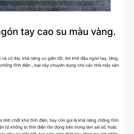
 ngón tay cao su màu vàng.
 và có đai, khả năng co giãn tốt, ôm khít đầu ngón tay, tăng
chống tĩnh điện , loại này chuyên dụng cho các nhà máy sản
o tính chất khử tĩnh điện, hay còn gọi là khả năng chống tĩnh
điện tử không bị tĩnh điện tồn đọng bên trong làm sai số, hoặc
ác như co giãn tốt, tạo cảm giác thật tay, tăng ma sát phần