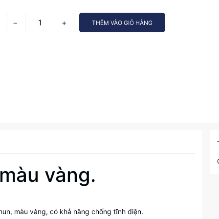
−
+
THÊM VÀO GIỎ HÀNG
 màu vàng.
i chun, màu vàng, có khả năng chống tĩnh điện.