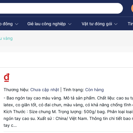
ao đông
Giẻ lau công nghiệp
Vật tư đóng gói
Ti
u vàng
₫
Thương hiệu:
Chưa cập nhật
|
Tình trạng:
Còn hàng
- Bao ngón tay cao màu vàng. Mô tả sản phẩm. Chất liệu: cao su t
latex, co giãn tốt, có đai chun, màu vàng, có khả năng chống tĩnh 
Kích Thước : Size chung M. Trọng lượng: 500g/ bag. Phân loại loại
ngón tay cao su. Xuất sứ : China/ Việt Nam. Thông tin chi tiết bao
tay c…