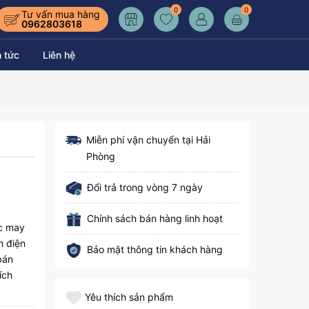
0
0
Tư vấn mua hàng
0962803618
n tức
Liên hệ
Miễn phí vận chuyển tại Hải
Phòng
Đổi trả trong vòng 7 ngày
Chính sách bán hàng linh hoạt
ợc may
h điện
Bảo mật thông tin khách hàng
bán
ích
Yêu thích sản phẩm