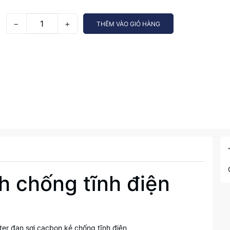
−
+
THÊM VÀO GIỎ HÀNG
h chống tĩnh điện
r đan sợi cacbon kẻ chống tĩnh điện