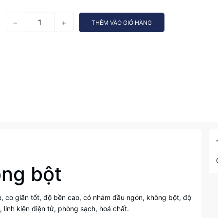
−
+
THÊM VÀO GIỎ HÀNG
ông bột
ile, co giãn tốt, độ bền cao, có nhám đầu ngón, không bột, độ
 linh kiện điện tử, phòng sạch, hoá chất.