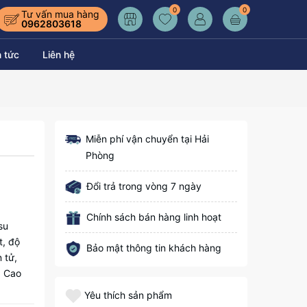
0
0
Tư vấn mua hàng
0962803618
n tức
Liên hệ
Miễn phí vận chuyển tại Hải
Phòng
Đổi trả trong vòng 7 ngày
Chính sách bán hàng linh hoạt
su
t, độ
Bảo mật thông tin khách hàng
 tử,
 Cao
Yêu thích sản phẩm