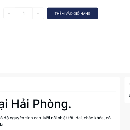
−
+
THÊM VÀO GIỎ HÀNG
ại Hải Phòng.
ó độ nguyên sinh cao. Mối nối nhiệt tốt, dai, chắc khỏe, có
ai.