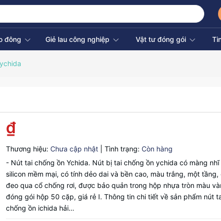
ao đông
Giẻ lau công nghiệp
Vật tư đóng gói
Ti
 ychida
₫
Thương hiệu:
Chưa cập nhật
|
Tình trạng:
Còn hàng
- Nút tai chống ồn Ychida. Nút bị tai chống ồn ychida có màng nhĩ
silicon mềm mại, có tính dẻo dai và bền cao, màu trắng, một tầng,
đeo qua cổ chống rơi, được bảo quản trong hộp nhựa tròn màu và
đóng gói hộp 50 cặp, giá rẻ I. Thông tin chi tiết về sản phẩm nút ta
chống ồn ichida hải…