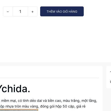
−
+
THÊM VÀO GIỎ HÀNG
Ychida.
n mềm mại, có tính dẻo dai và bền cao, màu trắng, một tầng,
ộp nhựa tròn màu vàng, đóng gói hộp 50 cặp, giá rẻ