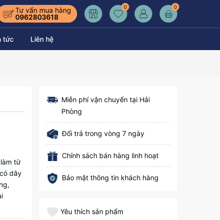
0
0
Tư vấn mua hàng
0962803618
n tức
Liên hệ
Miễn phí vận chuyển tại Hải
Phòng
Đổi trả trong vòng 7 ngày
Chính sách bán hàng linh hoạt
 làm từ
 có dây
Bảo mật thông tin khách hàng
ng,
i
Yêu thích sản phẩm