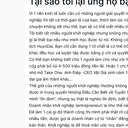
Tại sao tôi lại ủng hộ 
Vì 1 nền kinh tế luôn cần có những người giải quyế
nghiệp thì tất cả thời gian là của bạn, thích làm lúc 
chuyện không dễ như thế, bạn sẽ có thể mất nhiều t
Tôi biết rất nhiều người khởi nghiệp nhưng không n
gì là thất bại nếu như mình học được từ nó. Không có 
tịch HuynDai. Bạn chỉ cần đúng 1 tố chất là có thể tr
khác đều học và luyện tập được bằng ý chí và quyết
Có thể bạn không biết chứ 1 người làm chủ như xôi
cũg phải bỏ túi 4-500 triệu đồng tiền lãi. Hoặc 1 c
nhờ mở Take One. Anh Điệp -CEO Vật Giá sinh năm 19
đại gia âm thầm khác…
Thế giới của những người khởi nghiệp thường không 
được in trong quyển Những Điều Cần Biết về Tuyển S
mình “ổn định”, nhưng sự thật là nghèo ổn định, biết
Doanh nhân khởi nghiệp (entrepreneur) là như thế n
Để làm 1 cái gì đó thành công thì mình phải thật rõ 
nhiều tiền, được gọi là doanh nhân có từ “nhân” đằng
bản thân. Khởi nghiệp là để thoả mãn ước mơ, đam m