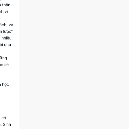
h thân
nh vì
ách, và
n lược”,
 nhiều.
ời chứ
hững
ạn sẽ
i
n học
t cả
. Sinh