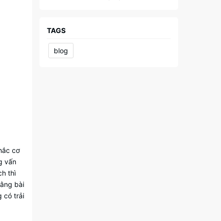
NGIỆP
TAGS
blog
hắc cơ
g vấn
ch thì
rằng bài
 có trải