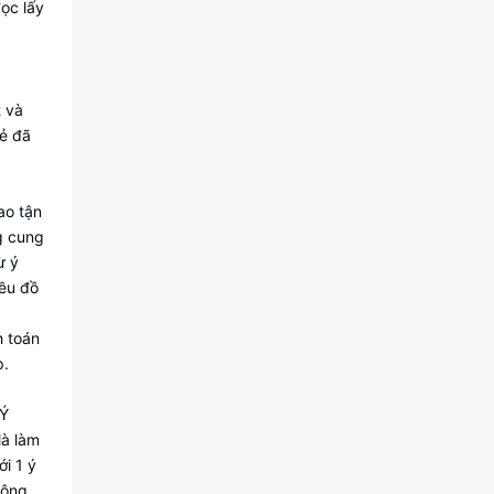
ọc lấy
t và
rẻ đã
ao tận
g cung
ừ ý
iều đồ
h toán
p.
 Ý
là làm
i 1 ý
công