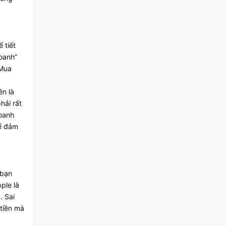
 tiết
doanh”
 Mua
ền là
hải rất
doanh
để đảm
 bạn
ple là
. Sai
 tiền mà