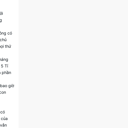
ởi
ng
hông có
 chủ
ọi thứ
tháng
 5 Tỉ
h phần
 bao giờ
 con
.
 có
g của
 vẫn