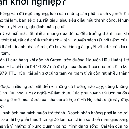
bạn khởi nghiệp?
t những vấn đề ngổn ngang, luôn cần những sản phẩm dịch vụ mới. Kh
nào thì làm, bạn sẽ giàu, rất giàu, siêu siêu giàu nếu thành công. Như
iền, tuyệt vọng, gia đình mắng chửi…
hư ý và mất mát rất nhiều, nhưng qua đó họ đều trưởng thành hơn, k
thất bại, tất cả chỉ là thử thách – tên 1 quyển sách rất nổi tiếng của
ở thành doanh nhân được, đó là yêu thích giải quyết vấn đề, còn lại m
 tâm.
 Yến (1 cửa hàng xôi gần hồ Gươm, trên đường Nguyễn Hữu Huân) 1 
hị học FTU chỉ mới K44-1987 mà đã tự mua được 1 cái nhà trên Kim Mã
79-FTU K36- tài sản giờ cũng tầm vài trăm tỉ và còn rất nhiều thàn
được nhiều người biết đến vì không có trường nào dạy, cũng không
inh. Đại học là dạy nghề để làm thuê. Các phụ huynh thì luôn muốn
 bao giờ mới mua được cái nhà cái xế hộp ở Hà Nội chật chội này đây
ào?
cái hình ảnh mà mình muốn trở thành. Doanh nhân không phải là người
 sau thì họ phải theo 1 cái gì đó lớn hơn chính sự thoả mãn giàu san
ê và vì những gì xung quanh xã hội mình đang sống. Cái tên của họ