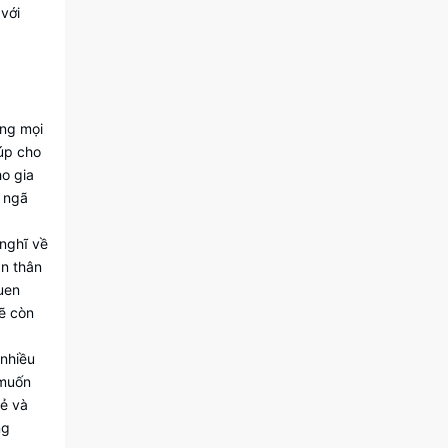
 với
ằng mọi
úp cho
ho gia
n ngã
 nghĩ về
ản thân
uen
sẽ còn
 nhiều
 muốn
rẻ và
ng