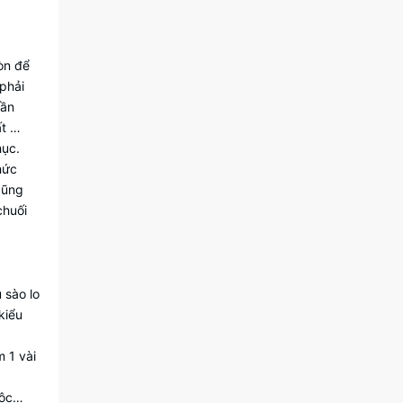
còn để
phải
hần
ất …
hục.
hức
cũng
chuối
 sào lo
kiểu
m 1 vài
uộc…