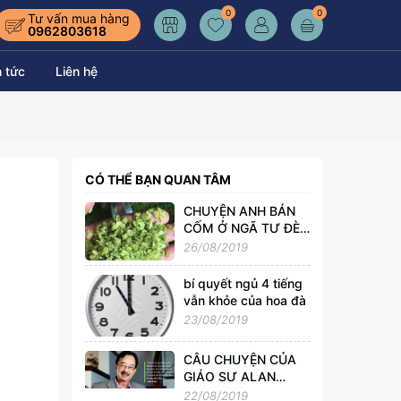
0
0
Tư vấn mua hàng
0962803618
n tức
Liên hệ
CÓ THỂ BẠN QUAN TÂM
CHUYỆN ANH BÁN
CỐM Ở NGÃ TƯ ĐÈN
ĐỎ
26/08/2019
bí quyết ngủ 4 tiếng
vẫn khỏe của hoa đà
23/08/2019
CÂU CHUYỆN CỦA
GIÁO SƯ ALAN
PHAN VỀ KHỞI
22/08/2019