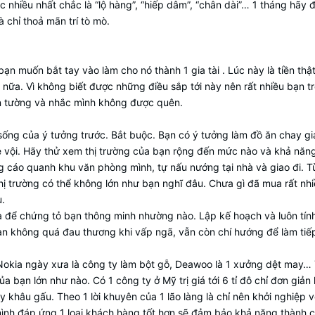
 nhiều nhất chắc là “lộ hàng”, “hiếp dâm”, “chân dài”… 1 tháng hãy đ
à chỉ thoả mãn trí tò mò.
n muốn bắt tay vào làm cho nó thành 1 gia tài . Lúc này là tiền thậ
 nữa. Vì không biết được những điều sắp tới này nên rất nhiều bạn t
 lên tường và nhắc mình không được quên.
ống của ý tưởng trước. Bắt buộc. Bạn có ý tưởng làm đồ ăn chay gi
e vội. Hãy thử xem thị trường của bạn rộng đến mức nào và khả năn
 cáo quanh khu văn phòng mình, tự nấu nướng tại nhà và giao đi. T
hị trường có thể không lớn như bạn nghĩ đâu. Chưa gì đã mua rất nh
u.
là để chứng tỏ bạn thông minh nhường nào. Lập kế hoạch và luôn tín
bạn không quá đau thương khi vấp ngã, vẫn còn chí hướng để làm tiế
. Nokia ngày xưa là công ty làm bột gỗ, Deawoo là 1 xưởng dệt may…
 bạn lớn như nào. Có 1 công ty ở Mỹ trị giá tới 6 tỉ đô chỉ đơn giản 
khâu gấu. Theo 1 lời khuyên của 1 lão làng là chỉ nên khởi nghiệp vớ
, mình đáp ứng 1 loại khách hàng tốt hơn sẽ đảm bảo khả năng thành 