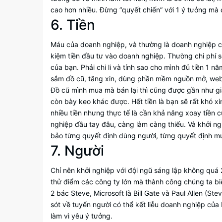
cao hơn nhiều. Đừng “quyết chiến” với 1 ý tưởng mà ch
6. Tiền
Máu của doanh nghiệp, và thường là doanh nghiệp chết
kiệm tiền đầu tư vào doanh nghiệp. Thường chi phí sẽ
của bạn. Phải chi li và tính sao cho mình đủ tiền 1 
sắm đồ cũ, tăng xin, dùng phần mềm nguồn mở, web tự
Đồ cũ mình mua mà bán lại thì cũng được gần như giá t
còn bày keo khác được. Hết tiền là bạn sẽ rất khó xi
nhiều tiền nhưng thực tế là cần khả năng xoay tiền 
nghiệp đầu tay đâu, càng làm càng thiếu. Và khởi n
bảo từng quyết định dùng người, từng quyết định mu
7. Người
Chỉ nên khởi nghiệp với đội ngũ sáng lập không quá
thử điểm các công ty lớn mà thành công chúng ta biế
2 bác Steve, Microsoft là Bill Gate và Paul Allen (St
sót về tuyển người có thể kết liễu doanh nghiệp củ
làm vì yêu ý tưởng.