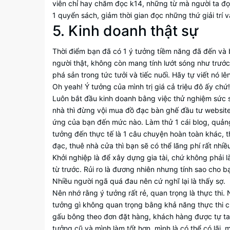
viên chỉ hay chăm đọc k14, những từ mà người ta đọc
1 quyển sách, giảm thời gian đọc những thứ giải trí v
5. Kinh doanh thật sự
Thời điểm bạn đã có 1 ý tưởng tiềm năng đã đến và bạ
người thật, không còn mang tính lướt sóng như trước
phá sản trong tức tưởi và tiếc nuối. Hãy tự viết nó
Oh yeah! Ý tưởng của mình trị giá cả triệu đô ấy chứ!
Luôn bắt đầu kinh doanh bằng việc thử nghiệm sức s
nhà thì đừng vội mua đồ đạc bàn ghế đầu tư websit
ứng của bạn đến mức nào. Làm thử 1 cái blog, quảng
tưởng đến thực tế là 1 câu chuyện hoàn toàn khác, t
đạc, thuê nhà cửa thì bạn sẽ có thể lãng phí rất nhiề
Khởi nghiệp là để xây dựng gia tài, chứ không phải 
từ trước. Rủi ro là đương nhiên nhưng tính sao cho 
Nhiều người ngã quá đau nên cứ nghĩ lại là thấy sợ.
Nên nhớ rằng ý tưởng rất rẻ, quan trọng là thực thi
tưởng gì không quan trọng bằng khả năng thực thi của
gấu bông theo đơn đặt hàng, khách hàng được tự tay 
tưởng cũ và mình làm tốt hơn, mình là có thể có lãi