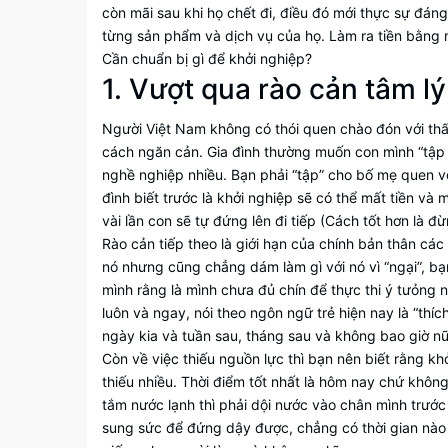
còn mãi sau khi họ chết đi, điều đó mới thực sự đáng
từng sản phẩm và dịch vụ của họ. Làm ra tiền bằng 
Cần chuẩn bị gì để khởi nghiệp?
1. Vượt qua rào cản tâm l
Người Việt Nam không có thói quen chào đón với thấ
cách ngăn cản. Gia đình thường muốn con mình “tập 
nghề nghiệp nhiều. Bạn phải “tập” cho bố mẹ quen vớ
đình biết trước là khởi nghiệp sẽ có thể mất tiền và
vài lần con sẽ tự đứng lên đi tiếp (Cách tốt hơn là đ
Rào cản tiếp theo là giới hạn của chính bản thân cá
nó nhưng cũng chẳng dám làm gì với nó vì “ngại”, bạ
mình rằng là mình chưa đủ chín để thực thi ý tưỏng 
luôn và ngay, nói theo ngôn ngữ trẻ hiện nay là “thích
ngày kia và tuần sau, tháng sau và không bao giờ n
Còn về việc thiếu nguồn lực thì bạn nên biết rằng khở
thiếu nhiều. Thời điểm tốt nhất là hôm nay chứ khôn
tắm nước lạnh thì phải dội nước vào chân mình trước
sung sức để đứng dậy được, chẳng có thời gian nào t