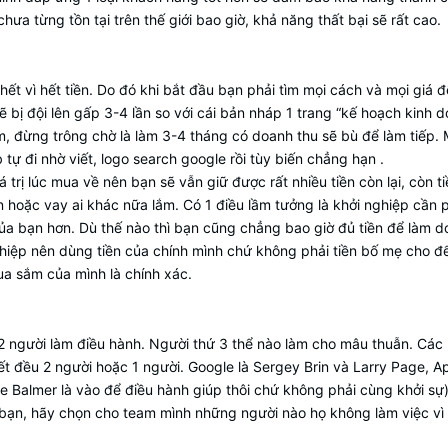
ưa từng tồn tại trên thế giới bao giờ, khả năng thất bại sẽ rất cao.
 vì hết tiền. Do đó khi bắt đầu bạn phải tìm mọi cách và mọi giá để
 bị đội lên gấp 3-4 lần so với cái bản nháp 1 trang “kế hoạch kinh 
năm, đừng trông chờ là làm 3-4 tháng có doanh thu sẽ bù để làm tiếp.
 đi nhờ viết, logo search google rồi tùy biến chẳng hạn .
rị lúc mua về nên bạn sẽ vẫn giữ được rất nhiều tiền còn lại, còn ti
n hoặc vay ai khác nữa lắm. Có 1 điều lầm tưởng là khởi nghiệp cần p
của bạn hơn. Dù thế nào thì bạn cũng chẳng bao giờ đủ tiền để làm 
ghiệp nên dùng tiền của chính mình chứ không phải tiền bố mẹ cho 
a sắm của mình là chính xác.
 2 người làm điều hành. Người thứ 3 thể nào làm cho mâu thuẫn. Các
t đều 2 người hoặc 1 người. Google là Sergey Brin và Larry Page, Ap
eve Balmer là vào để điều hành giúp thôi chứ không phải cùng khởi sự)
a bạn, hãy chọn cho team mình những người nào họ không làm việc vì