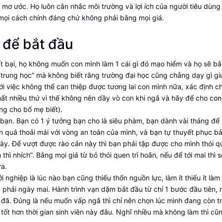
 mơ ước. Họ luôn cân nhắc môi trường và lợi ích của người tiêu dùng
mọi cách chính đáng chứ không phải bằng mọi giá.
ý để bắt đầu
t bại, họ không muốn con mình làm 1 cái gì đó mạo hiểm và họ sẽ b
trung học” mà không biết rằng trường đại học cũng chẳng dạy gì gi
i việc không thể can thiệp được tương lai con mình nữa, xác định c
 mất nhiều thứ vì thế không nên dầy vò con khi ngã và hãy để cho co
ừng cho bố mẹ biết).
c bạn. Bạn có 1 ý tưởng bạn cho là siêu phàm, bạn dành vài tháng để
n quá thoải mái với vòng an toàn của mình, và bạn tự thuyết phục b
này. Để vượt được rào cản này thì bạn phải tập được cho mình thói q
 thì nhích”. Bằng mọi giá từ bỏ thói quen trì hoãn, nếu để tới mai thì 
ữa.
i nghiệp là lúc nào bạn cũng thiếu thốn nguồn lực, làm ít thiếu ít làm
g phải ngày mai. Hành trình vạn dặm bắt đầu từ chỉ 1 bước đầu tiên,
 đã. Đúng là nếu muốn vấp ngã thì chỉ nên chọn lúc mình đang còn t
ốt hơn thời gian sinh viên này đâu. Nghĩ nhiều mà không làm thì cũ