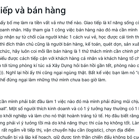
 tiếp và bán hàng
thấy bố mẹ làm ra tiền vất vả như thế nào. Giao tiếp là kĩ năng sống 
doanh nhân. Hãy tham gia 1 công việc bán hàng nào đó mà cần mình 
 nhận sự từ chối của người khác 1 cách vui vẻ, học được cái tinh t
thì đích thân chủ cũng là người bán hàng, kế toán, quét dọn, sản xu
chức, hãy luôn coi mỗi lần bán hàng là 1 thử thách mình cần chinh p
 hiểu được cách tiếp cận với khách hàng cá nhân và khách hàng tổ c
 tới từng phòng kí túc xá Xây Dựng hỏi bán hồi gần tết, phòng nào 
. Nghĩ lại hồi ấy thì cũng ngại ngùng thật. Bất kể việc bạn làm nó “
ì thế đừng ngại làm những thứ mình chưa bao giờ làm.
cần mình phải bắt đầu làm 1 việc nào đó mà mình phải đứng mũi chịu
mall”. Một số người thích kinh doanh và có 1 ý tưởng hay thường có 1 
o khởi nghiệp và làm cho nó thật hoành tráng tử tế. Họ đâu biết rằng
ng phải vì ý tưỏng tồi mà do khả năng thực thi của họ không tốt. Là
rất ngấm về tiếp thị, vận chuyển hậu cần (logistic), chọn địa điểm
, chuẩn bị và lập kế hoạch, giữ được tinh thần chiến đấu không bỏ c